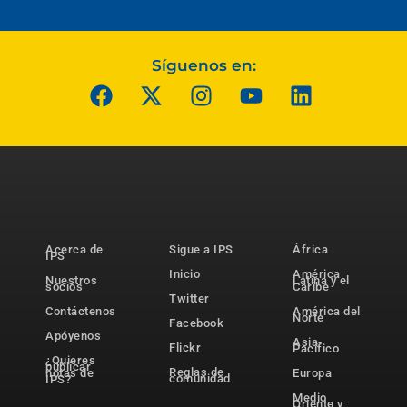
Síguenos en:
Acerca de
Sigue a IPS
África
IPS
Inicio
América
Nuestros
Latina y el
socios
Caribe
Twitter
Contáctenos
América del
Norte
Facebook
Apóyenos
Asia-
Flickr
Pacífico
¿Quieres
publicar
Reglas de
notas de
Europa
comunidad
IPS?
Medio
Oriente y