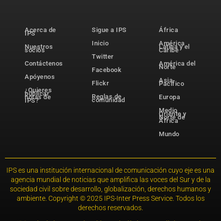
Acerca de
Sigue a IPS
África
IPS
Inicio
América
Nuestros
Latina y el
socios
Caribe
Twitter
Contáctenos
América del
Norte
Facebook
Apóyenos
Asia-
Flickr
Pacífico
¿Quieres
publicar
Reglas de
notas de
Europa
comunidad
IPS?
Medio
Oriente y
Norte de
África
Mundo
IPS es una institución internacional de comunicación cuyo eje es una
agencia mundial de noticias que amplifica las voces del Sur y de la
sociedad civil sobre desarrollo, globalización, derechos humanos y
ambiente. Copyright © 2025 IPS-Inter Press Service. Todos los
derechos reservados.