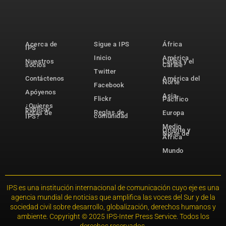
Acerca de
Sigue a IPS
África
IPS
Inicio
América
Nuestros
Latina y el
socios
Caribe
Twitter
Contáctenos
América del
Norte
Facebook
Apóyenos
Asia-
Flickr
Pacífico
¿Quieres
publicar
Reglas de
notas de
Europa
comunidad
IPS?
Medio
Oriente y
Norte de
África
Mundo
IPS es una institución internacional de comunicación cuyo eje es una
agencia mundial de noticias que amplifica las voces del Sur y de la
sociedad civil sobre desarrollo, globalización, derechos humanos y
ambiente. Copyright © 2025 IPS-Inter Press Service. Todos los