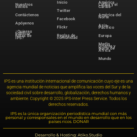
Inicio
América
Nuestros
Latina y el
socios
Caribe
Twitter
Contáctenos
América del
Norte
Facebook
Apóyenos
Asia-
Flickr
Pacífico
¿Quieres
publicar
Reglas de
notas de
Europa
comunidad
IPS?
Medio
Oriente y
Norte de
África
Mundo
IPS es una institución internacional de comunicación cuyo eje es una
agencia mundial de noticias que amplifica las voces del Sur y de la
sociedad civil sobre desarrollo, globalización, derechos humanos y
ambiente. Copyright © 2025 IPS-Inter Press Service. Todos los
derechos reservados.
IPS es la única organización periodística mundial con más
personal y corresponsales en el mundo en desarrollo que en los
países ricos. DONAR
Desarrollo & Hosting: Atiko.Studio