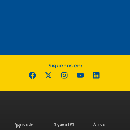
Síguenos en:
Acerca de
Sigue a IPS
África
IPS