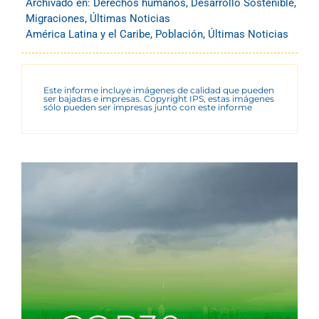
Archivado en:
Derechos humanos
,
Desarrollo Sostenible
,
Migraciones
,
Últimas Noticias
América Latina y el Caribe
,
Población
,
Últimas Noticias
Este informe incluye imágenes de calidad que pueden
ser bajadas e impresas. Copyright IPS, estas imágenes
sólo pueden ser impresas junto con este informe