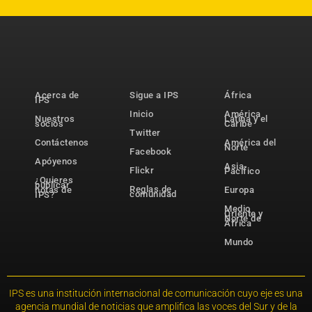
Acerca de
Sigue a IPS
África
IPS
Inicio
América
Nuestros
Latina y el
socios
Caribe
Twitter
Contáctenos
América del
Norte
Facebook
Apóyenos
Asia-
Flickr
Pacífico
¿Quieres
publicar
Reglas de
notas de
Europa
comunidad
IPS?
Medio
Oriente y
Norte de
África
Mundo
IPS es una institución internacional de comunicación cuyo eje es una
agencia mundial de noticias que amplifica las voces del Sur y de la