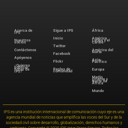
Acerca de
Sigue a IPS
África
IPS
Inicio
América
Nuestros
Latina y el
socios
Caribe
Twitter
Contáctenos
América del
Norte
Facebook
Apóyenos
Asia-
Flickr
Pacífico
¿Quieres
publicar
Reglas de
notas de
Europa
comunidad
IPS?
Medio
Oriente y
Norte de
África
Mundo
IPS es una institución internacional de comunicación cuyo eje es una
agencia mundial de noticias que amplifica las voces del Sur y de la
sociedad civil sobre desarrollo, globalización, derechos humanos y