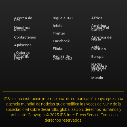
Acerca de
Sigue a IPS
África
IPS
Inicio
América
Nuestros
Latina y el
socios
Caribe
Twitter
Contáctenos
América del
Norte
Facebook
Apóyenos
Asia-
Flickr
Pacífico
¿Quieres
publicar
Reglas de
notas de
Europa
comunidad
IPS?
Medio
Oriente y
Norte de
África
Mundo
IPS es una institución internacional de comunicación cuyo eje es una
agencia mundial de noticias que amplifica las voces del Sur y de la
sociedad civil sobre desarrollo, globalización, derechos humanos y
ambiente. Copyright © 2025 IPS-Inter Press Service. Todos los
derechos reservados.