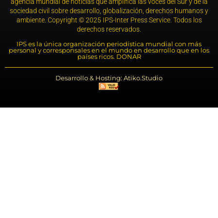
agencia mundial de noticias que amplifica las voces del Sur y de la
sociedad civil sobre desarrollo, globalización, derechos humanos y
ambiente. Copyright © 2025 IPS-Inter Press Service. Todos los
derechos reservados.
IPS es la única organización periodística mundial con más
personal y corresponsales en el mundo en desarrollo que en los
países ricos. DONAR
Desarrollo & Hosting: Atiko.Studio