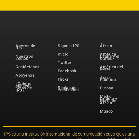
Acerca de
Sigue a IPS
África
IPS
Inicio
América
Nuestros
Latina y el
socios
Caribe
Twitter
Contáctenos
América del
Norte
Facebook
Apóyenos
Asia-
Flickr
Pacífico
¿Quieres
publicar
Reglas de
notas de
Europa
comunidad
IPS?
Medio
Oriente y
Norte de
África
Mundo
IPS es una institución internacional de comunicación cuyo eje es una