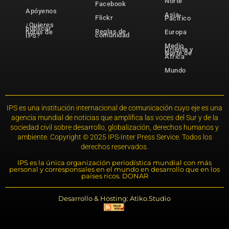
Norte
Facebook
Apóyenos
Asia-
Flickr
Pacífico
¿Quieres
publicar
Reglas de
notas de
Europa
comunidad
IPS?
Medio
Oriente y
Norte de
África
Mundo
IPS es una institución internacional de comunicación cuyo eje es una
agencia mundial de noticias que amplifica las voces del Sur y de la
sociedad civil sobre desarrollo, globalización, derechos humanos y
ambiente. Copyright © 2025 IPS-Inter Press Service. Todos los
derechos reservados.
IPS es la única organización periodística mundial con más
personal y corresponsales en el mundo en desarrollo que en los
países ricos. DONAR
Desarrollo & Hosting: Atiko.Studio