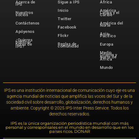
Acerca de
Sigue a IPS
África
IPS
Inicio
América
Nuestros
Latina y el
socios
Caribe
Twitter
Contáctenos
América del
Norte
Facebook
Apóyenos
Asia-
Flickr
Pacífico
¿Quieres
publicar
Reglas de
notas de
Europa
comunidad
IPS?
Medio
Oriente y
Norte de
África
Mundo
IPS es una institución internacional de comunicación cuyo eje es una
agencia mundial de noticias que amplifica las voces del Sur y de la
sociedad civil sobre desarrollo, globalización, derechos humanos y
ambiente. Copyright © 2025 IPS-Inter Press Service. Todos los
derechos reservados.
IPS es la única organización periodística mundial con más
personal y corresponsales en el mundo en desarrollo que en los
países ricos. DONAR