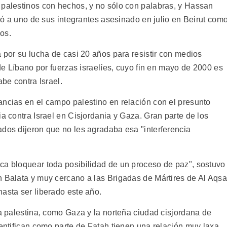
 palestinos con hechos, y no sólo con palabras, y Hassan
icó a uno de sus integrantes asesinado en julio en Beirut com
nos.
a por su lucha de casi 20 años para resistir con medios
 de Líbano por fuerzas israelíes, cuyo fin en mayo de 2000 es
abe contra Israel.
ancias en el campo palestino en relación con el presunto
ia contra Israel en Cisjordania y Gaza. Gran parte de los
ados dijeron que no les agradaba esa "interferencia
ca bloquear toda posibilidad de un proceso de paz", sostuvo
n Balata y muy cercano a las Brigadas de Mártires de Al Aqsa
asta ser liberado este año.
ia palestina, como Gaza y la norteña ciudad cisjordana de
dentifican como parte de Fatah tienen una relación muy laxa