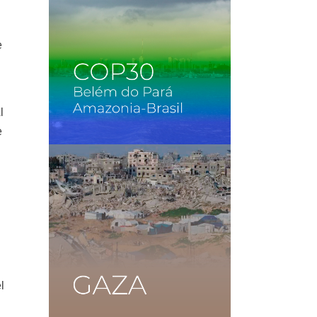
e
l
e
l