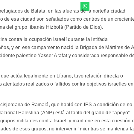
efugiados de Balata, en las afueras de la norteña ciudad
ico de esa ciudad son señalados como centros de un crecient
ina del grupo libanés Hizbolá (Partido de Dios).
ina contra la ocupación israelí durante la intifada
años, y en ese campamento nació la Brigada de Mártires de A
sidente palestino Yasser Arafat y considerada responsable d
 que actúa legalmente en Líbano, tuvo relación directa o
s atentados realizados o fallidos contra objetivos israelíes en
d cisjordana de Ramalá, que habló con IPS a condición de no
 Nacional Palestina (ANP) está al tanto del grado de "apoyo"
grupos militantes contra Israel, y mantiene en esta cuestión e
idades de esos grupos: no intervenir "mientras se mantenga la