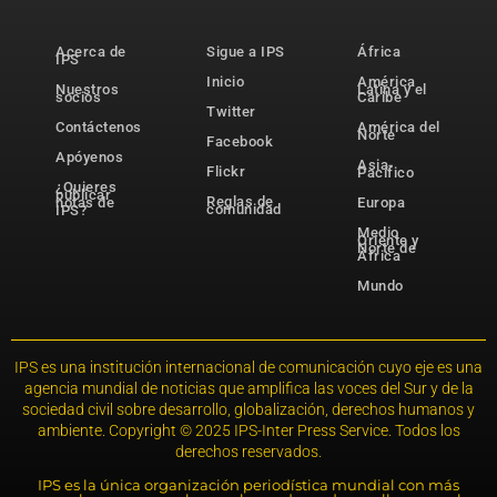
Acerca de
Sigue a IPS
África
IPS
Inicio
América
Nuestros
Latina y el
socios
Caribe
Twitter
Contáctenos
América del
Norte
Facebook
Apóyenos
Asia-
Flickr
Pacífico
¿Quieres
publicar
Reglas de
notas de
Europa
comunidad
IPS?
Medio
Oriente y
Norte de
África
Mundo
IPS es una institución internacional de comunicación cuyo eje es una
agencia mundial de noticias que amplifica las voces del Sur y de la
sociedad civil sobre desarrollo, globalización, derechos humanos y
ambiente. Copyright © 2025 IPS-Inter Press Service. Todos los
derechos reservados.
IPS es la única organización periodística mundial con más