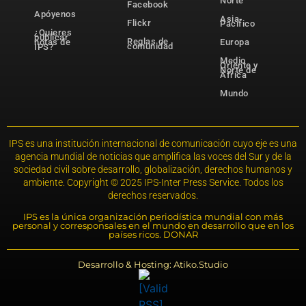
Norte
Facebook
Apóyenos
Asia-
Flickr
Pacífico
¿Quieres
publicar
Reglas de
notas de
Europa
comunidad
IPS?
Medio
Oriente y
Norte de
África
Mundo
IPS es una institución internacional de comunicación cuyo eje es una
agencia mundial de noticias que amplifica las voces del Sur y de la
sociedad civil sobre desarrollo, globalización, derechos humanos y
ambiente. Copyright © 2025 IPS-Inter Press Service. Todos los
derechos reservados.
IPS es la única organización periodística mundial con más
personal y corresponsales en el mundo en desarrollo que en los
países ricos. DONAR
Desarrollo & Hosting: Atiko.Studio