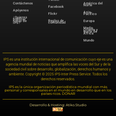
Contáctenos
América del
Norte
Facebook
Apóyenos
Asia-
Flickr
Pacífico
¿Quieres
publicar
Reglas de
notas de
Europa
comunidad
IPS?
Medio
Oriente y
Norte de
África
Mundo
IPS es una institución internacional de comunicación cuyo eje es una
agencia mundial de noticias que amplifica las voces del Sur y de la
sociedad civil sobre desarrollo, globalización, derechos humanos y
ambiente. Copyright © 2025 IPS-Inter Press Service. Todos los
derechos reservados.
IPS es la única organización periodística mundial con más
personal y corresponsales en el mundo en desarrollo que en los
países ricos. DONAR
Desarrollo & Hosting: Atiko.Studio