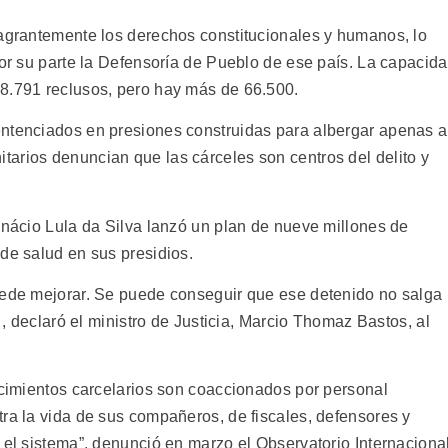
lagrantemente los derechos constitucionales y humanos, lo
por su parte la Defensoría de Pueblo de ese país. La capacid
48.791 reclusos, pero hay más de 66.500.
entenciados en presiones construidas para albergar apenas a
arios denuncian que las cárceles son centros del delito y
Inácio Lula da Silva lanzó un plan de nueve millones de
de salud en sus presidios.
uede mejorar. Se puede conseguir que ese detenido no salga
” , declaró el ministro de Justicia, Marcio Thomaz Bastos, al
ecimientos carcelarios son coaccionados por personal
tra la vida de sus compañeros, de fiscales, defensores y
 el sistema”, denunció en marzo el Observatorio Internaciona