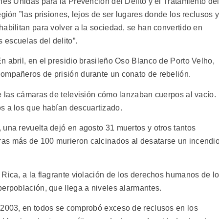
nes Unidas para la Prevención del Delito y el Tratamiento de
gión ”las prisiones, lejos de ser lugares donde los reclusos 
abilitan para volver a la sociedad, se han convertido en
escuelas del delito”.
 abril, en el presidio brasileño Oso Blanco de Porto Velho,
compañeros de prisión durante un conato de rebelión.
te las cámaras de televisión cómo lanzaban cuerpos al vacío.
s a los que habían descuartizado.
 una revuelta dejó en agosto 31 muertos y otros tantos
as más de 100 murieron calcinados al desatarse un incendi
 Rica, a la flagrante violación de los derechos humanos de l
perpoblación, que llega a niveles alarmantes.
 2003, en todos se comprobó exceso de reclusos en los