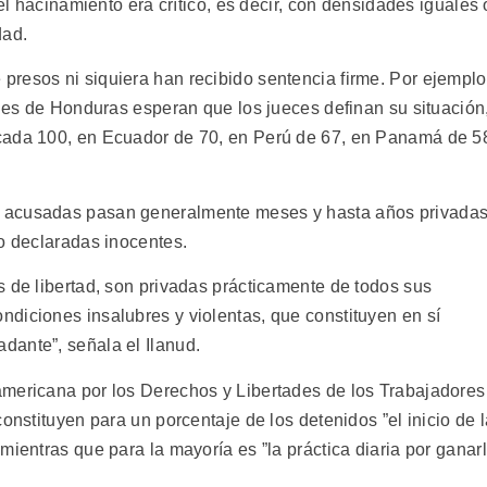
 el hacinamiento era crítico, es decir, con densidades iguales 
dad.
resos ni siquiera han recibido sentencia firme. Por ejemplo
eles de Honduras esperan que los jueces definan su situación
cada 100, en Ecuador de 70, en Perú de 67, en Panamá de 5
 acusadas pasan generalmente meses y hasta años privada
 o declaradas inocentes.
s de libertad, son privadas prácticamente de todos sus
diciones insalubres y violentas, que constituyen en sí
dante”, señala el Ilanud.
americana por los Derechos y Libertades de los Trabajadores
onstituyen para un porcentaje de los detenidos ”el inicio de 
mientras que para la mayoría es ”la práctica diaria por ganar