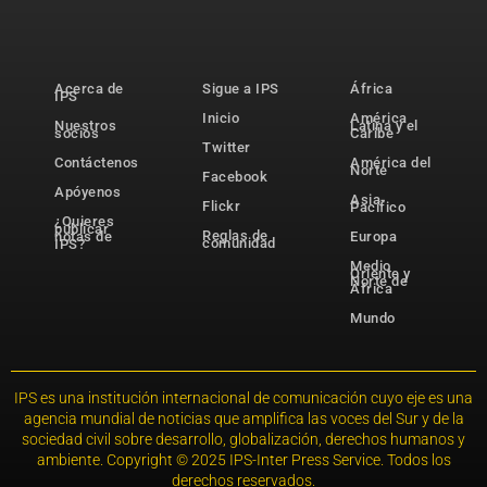
Acerca de
Sigue a IPS
África
IPS
Inicio
América
Nuestros
Latina y el
socios
Caribe
Twitter
Contáctenos
América del
Norte
Facebook
Apóyenos
Asia-
Flickr
Pacífico
¿Quieres
publicar
Reglas de
notas de
Europa
comunidad
IPS?
Medio
Oriente y
Norte de
África
Mundo
IPS es una institución internacional de comunicación cuyo eje es una
agencia mundial de noticias que amplifica las voces del Sur y de la
sociedad civil sobre desarrollo, globalización, derechos humanos y
ambiente. Copyright © 2025 IPS-Inter Press Service. Todos los
derechos reservados.