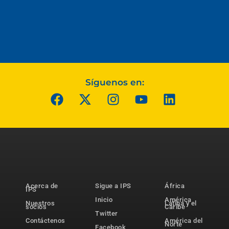
Síguenos en:
Acerca de
Sigue a IPS
África
IPS
Inicio
América
Nuestros
Latina y el
socios
Caribe
Twitter
Contáctenos
América del
Norte
Facebook