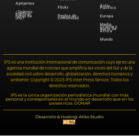
Apóyenos
Asia-
Flickr
Pacífico
¿Quieres
publicar
Reglas de
notas de
Europa
comunidad
IPS?
Medio
Oriente y
Norte de
África
Mundo
IPS es una institución internacional de comunicación cuyo eje es una
agencia mundial de noticias que amplifica las voces del Sur y de la
sociedad civil sobre desarrollo, globalización, derechos humanos y
ambiente. Copyright © 2025 IPS-Inter Press Service. Todos los
derechos reservados.
IPS es la única organización periodística mundial con más
personal y corresponsales en el mundo en desarrollo que en los
países ricos. DONAR
Desarrollo & Hosting: Atiko.Studio