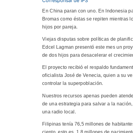
Corresponsal de IPS
En China paran con uno. En Indonesia par
Bromas como éstas se repiten mientras los
hijos por pareja.
Viejas disputas sobre políticas de planif
Edcel Lagman presentó este mes un proye
de dos hijos para desacelerar el crecimie
El proyecto recibió el respaldo fundamen
oficialista José de Venecia, quien a su ve
controlar la superpoblación.
Nuestros recursos apenas pueden atender
de una estrategia para salvar a la nación
una radio local.
Filipinas tenía 76,5 millones de habitant
ciento, esto es, 1,8 millones de nacimien