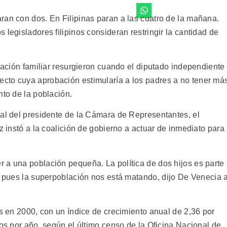
an con dos. En Filipinas paran a las cuatro de la mañana.
 legisladores filipinos consideran restringir la cantidad de
icación familiar resurgieron cuando el diputado independiente
cto cuya aprobación estimularía a los padres a no tener má
nto de la población.
tal del presidente de la Cámara de Representantes, el
z instó a la coalición de gobierno a actuar de inmediato para
 a una población pequeña. La política de dos hijos es parte
, pues la superpoblación nos está matando, dijo De Venecia 
es en 2000, con un índice de crecimiento anual de 2,36 por
tos por año, según el último censo de la Oficina Nacional de