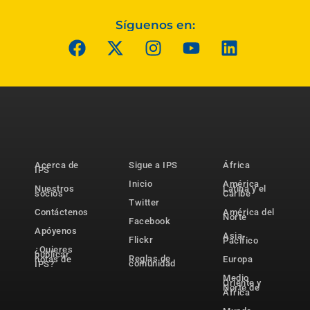
Síguenos en:
Acerca de
Sigue a IPS
África
IPS
Inicio
América
Nuestros
Latina y el
socios
Caribe
Twitter
Contáctenos
América del
Norte
Facebook
Apóyenos
Asia-
Flickr
Pacífico
¿Quieres
publicar
Reglas de
notas de
Europa
comunidad
IPS?
Medio
Oriente y
Norte de
África