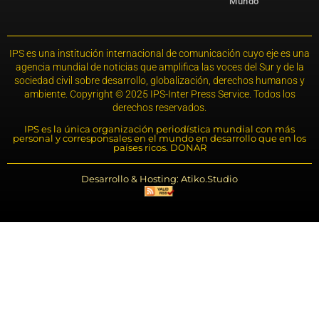
Mundo
IPS es una institución internacional de comunicación cuyo eje es una
agencia mundial de noticias que amplifica las voces del Sur y de la
sociedad civil sobre desarrollo, globalización, derechos humanos y
ambiente. Copyright © 2025 IPS-Inter Press Service. Todos los
derechos reservados.
IPS es la única organización periodística mundial con más
personal y corresponsales en el mundo en desarrollo que en los
países ricos. DONAR
Desarrollo & Hosting: Atiko.Studio