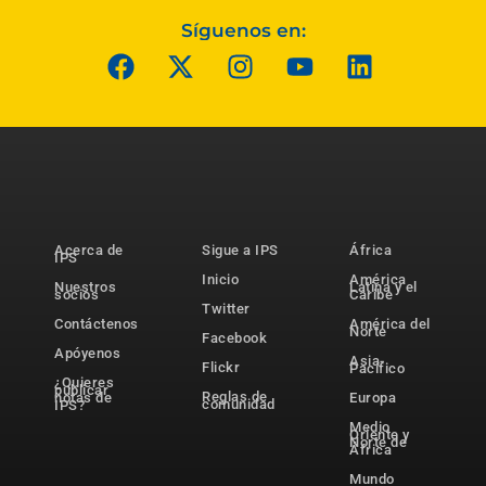
Síguenos en:
Acerca de
Sigue a IPS
África
IPS
Inicio
América
Nuestros
Latina y el
socios
Caribe
Twitter
Contáctenos
América del
Norte
Facebook
Apóyenos
Asia-
Flickr
Pacífico
¿Quieres
publicar
Reglas de
notas de
Europa
comunidad
IPS?
Medio
Oriente y
Norte de
África
Mundo