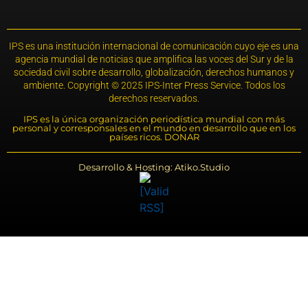
IPS es una institución internacional de comunicación cuyo eje es una
agencia mundial de noticias que amplifica las voces del Sur y de la
sociedad civil sobre desarrollo, globalización, derechos humanos y
ambiente. Copyright © 2025 IPS-Inter Press Service. Todos los
derechos reservados.
IPS es la única organización periodística mundial con más
personal y corresponsales en el mundo en desarrollo que en los
países ricos. DONAR
Desarrollo & Hosting: Atiko.Studio