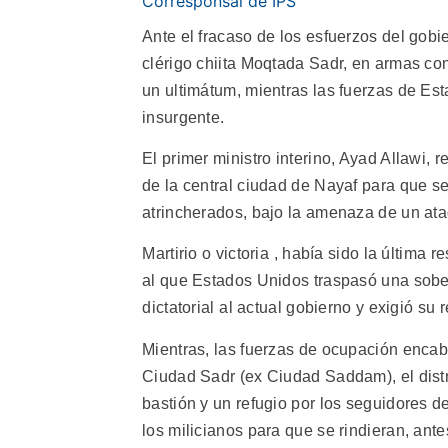
Corresponsal de IPS
Ante el fracaso de los esfuerzos del gobie
clérigo chiita Moqtada Sadr, en armas co
un ultimátum, mientras las fuerzas de Est
insurgente.
El primer ministro interino, Ayad Allawi, re
de la central ciudad de Nayaf para que se
atrincherados, bajo la amenaza de un ata
Martirio o victoria , había sido la últim
al que Estados Unidos traspasó una sobera
dictatorial al actual gobierno y exigió su 
Mientras, las fuerzas de ocupación enca
Ciudad Sadr (ex Ciudad Saddam), el dist
bastión y un refugio por los seguidores d
los milicianos para que se rindieran, ant