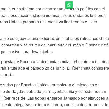
rno interino de Iraq por alcanzar un acuerdo político con el
ntra la ocupación estadounidense, las autoridades le dieron
ados Unidos preparan una ofensiva final contra el líder
alizó este jueves una exhortación final a los milicianos chiit
 desarmen y se retiren del santuario del imán Alí, donde est
que masivo para desalojarlos.
a respuesta de Sadr a una demanda similar del gobierno interino
nía tutelada el pasado 28 de junio. El líder chiita consider
renuncia.
bezadas por Estados Unidos irrumpieron el miércoles en
rito de Bagdad poblado por mayoría chiita y considerado un
el líder rebelde. Las tropas entraron llamando por altavoces a
es de desplegarse por todo el barrio, con casi dos millones de