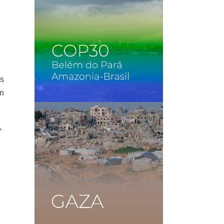
as
án
,
a