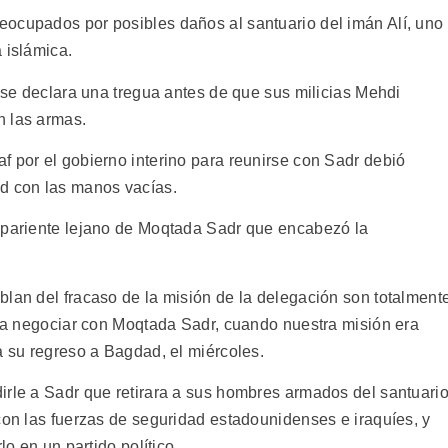
ocupados por posibles daños al santuario del imán Alí, uno
 islámica.
i se declara una tregua antes de que sus milicias Mehdi
n las armas.
f por el gobierno interino para reunirse con Sadr debió
ad con las manos vacías.
n pariente lejano de Moqtada Sadr que encabezó la
blan del fracaso de la misión de la delegación son totalment
 era negociar con Moqtada Sadr, cuando nuestra misión era
a su regreso a Bagdad, el miércoles.
irle a Sadr que retirara a sus hombres armados del santuari
con las fuerzas de seguridad estadounidenses e iraquíes, y
lo en un partido político.