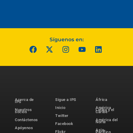
Síguenos en:
Acerca de
Sigue a IPS
África
IPS
Inicio
América
Nuestros
Latina y el
socios
Caribe
Twitter
Contáctenos
América del
Norte
Facebook
Apóyenos
Asia-
Flickr
Pacífico