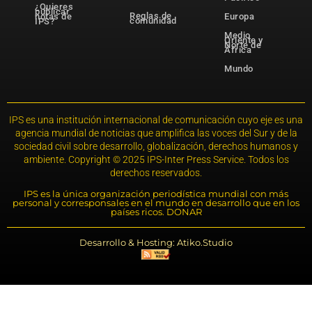
¿Quieres
publicar
Reglas de
notas de
Europa
comunidad
IPS?
Medio
Oriente y
Norte de
África
Mundo
IPS es una institución internacional de comunicación cuyo eje es una
agencia mundial de noticias que amplifica las voces del Sur y de la
sociedad civil sobre desarrollo, globalización, derechos humanos y
ambiente. Copyright © 2025 IPS-Inter Press Service. Todos los
derechos reservados.
IPS es la única organización periodística mundial con más
personal y corresponsales en el mundo en desarrollo que en los
países ricos. DONAR
Desarrollo & Hosting: Atiko.Studio