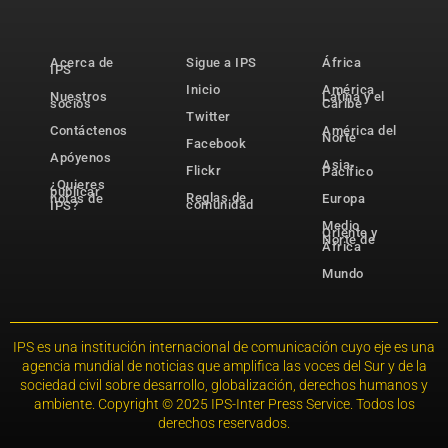
Acerca de
Sigue a IPS
África
IPS
Inicio
América
Nuestros
Latina y el
socios
Caribe
Twitter
Contáctenos
América del
Norte
Facebook
Apóyenos
Asia-
Flickr
Pacífico
¿Quieres
publicar
Reglas de
notas de
Europa
comunidad
IPS?
Medio
Oriente y
Norte de
África
Mundo
IPS es una institución internacional de comunicación cuyo eje es una
agencia mundial de noticias que amplifica las voces del Sur y de la
sociedad civil sobre desarrollo, globalización, derechos humanos y
ambiente. Copyright © 2025 IPS-Inter Press Service. Todos los
derechos reservados.