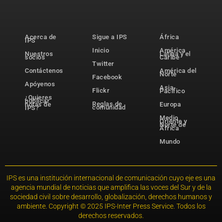
Acerca de
Sigue a IPS
África
IPS
Inicio
América
Nuestros
Latina y el
socios
Caribe
Twitter
Contáctenos
América del
Norte
Facebook
Apóyenos
Asia-
Flickr
Pacífico
¿Quieres
publicar
Reglas de
notas de
Europa
comunidad
IPS?
Medio
Oriente y
Norte de
África
Mundo
IPS es una institución internacional de comunicación cuyo eje es una
agencia mundial de noticias que amplifica las voces del Sur y de la
sociedad civil sobre desarrollo, globalización, derechos humanos y
ambiente. Copyright © 2025 IPS-Inter Press Service. Todos los
derechos reservados.