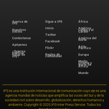
Acerca de
Sigue a IPS
África
IPS
Inicio
América
Nuestros
Latina y el
socios
Caribe
Twitter
Contáctenos
América del
Norte
Facebook
Apóyenos
Asia-
Flickr
Pacífico
¿Quieres
publicar
Reglas de
notas de
Europa
comunidad
IPS?
Medio
Oriente y
Norte de
África
Mundo
IPS es una institución internacional de comunicación cuyo eje es una
agencia mundial de noticias que amplifica las voces del Sur y de la
sociedad civil sobre desarrollo, globalización, derechos humanos y
ambiente. Copyright © 2025 IPS-Inter Press Service. Todos los