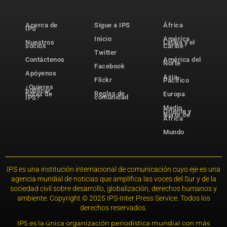
Acerca de
Sigue a IPS
África
IPS
Inicio
América
Nuestros
Latina y el
socios
Caribe
Twitter
Contáctenos
América del
Norte
Facebook
Apóyenos
Asia-
Flickr
Pacífico
¿Quieres
publicar
Reglas de
notas de
Europa
comunidad
IPS?
Medio
Oriente y
Norte de
África
Mundo
IPS es una institución internacional de comunicación cuyo eje es una
agencia mundial de noticias que amplifica las voces del Sur y de la
sociedad civil sobre desarrollo, globalización, derechos humanos y
ambiente. Copyright © 2025 IPS-Inter Press Service. Todos los
derechos reservados.
IPS es la única organización periodística mundial con más