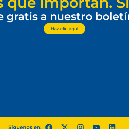
s que importan. Si
e gratis a nuestro bolet
Haz clic aquí
Síguenos en: