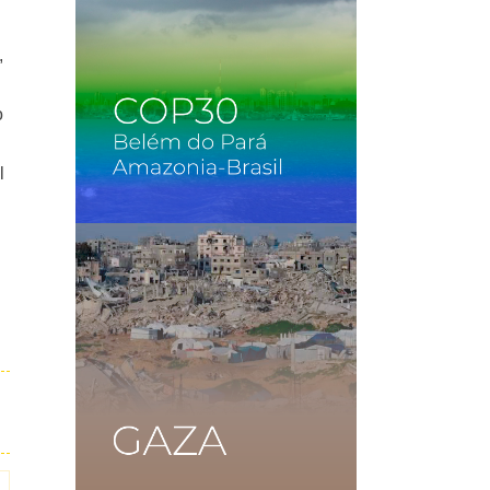
,
o
l