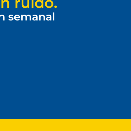
n ruido.
ín semanal