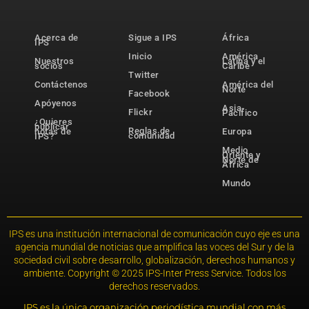
Acerca de
Sigue a IPS
África
IPS
Inicio
América
Nuestros
Latina y el
socios
Caribe
Twitter
Contáctenos
América del
Norte
Facebook
Apóyenos
Asia-
Flickr
Pacífico
¿Quieres
publicar
Reglas de
notas de
Europa
comunidad
IPS?
Medio
Oriente y
Norte de
África
Mundo
IPS es una institución internacional de comunicación cuyo eje es una
agencia mundial de noticias que amplifica las voces del Sur y de la
sociedad civil sobre desarrollo, globalización, derechos humanos y
ambiente. Copyright © 2025 IPS-Inter Press Service. Todos los
derechos reservados.
IPS es la única organización periodística mundial con más