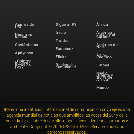
Acerca de
Sigue a IPS
África
IPS
Inicio
América
Nuestros
Latina y el
socios
Caribe
Twitter
Contáctenos
América del
Norte
Facebook
Apóyenos
Asia-
Flickr
Pacífico
¿Quieres
publicar
Reglas de
notas de
Europa
comunidad
IPS?
Medio
Oriente y
Norte de
África
Mundo
IPS es una institución internacional de comunicación cuyo eje es una
agencia mundial de noticias que amplifica las voces del Sur y de la
sociedad civil sobre desarrollo, globalización, derechos humanos y
ambiente. Copyright © 2025 IPS-Inter Press Service. Todos los
derechos reservados.