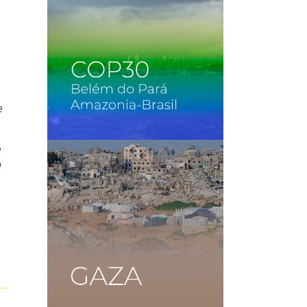
e
,
o
l