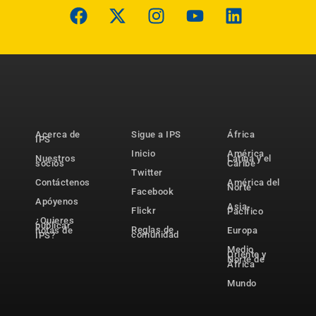
Acerca de
Sigue a IPS
África
IPS
Inicio
América
Nuestros
Latina y el
socios
Caribe
Twitter
Contáctenos
América del
Norte
Facebook
Apóyenos
Asia-
Flickr
Pacífico
¿Quieres
publicar
Reglas de
notas de
Europa
comunidad
IPS?
Medio
Oriente y
Norte de
África
Mundo