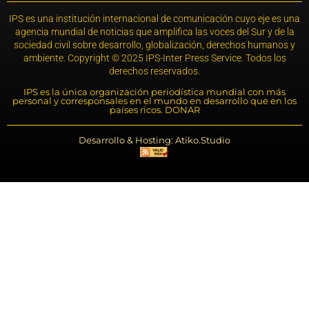
IPS es una institución internacional de comunicación cuyo eje es una
agencia mundial de noticias que amplifica las voces del Sur y de la
sociedad civil sobre desarrollo, globalización, derechos humanos y
ambiente. Copyright © 2025 IPS-Inter Press Service. Todos los
derechos reservados.
IPS es la única organización periodística mundial con más
personal y corresponsales en el mundo en desarrollo que en los
países ricos. DONAR
Desarrollo & Hosting: Atiko.Studio