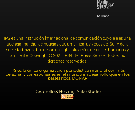
Medio
Oriente y
Norte de
África
Mundo
IPS es una institución internacional de comunicación cuyo eje es una
agencia mundial de noticias que amplifica las voces del Sur y de la
sociedad civil sobre desarrollo, globalización, derechos humanos y
ambiente. Copyright © 2025 IPS-Inter Press Service. Todos los
derechos reservados.
IPS es la única organización periodística mundial con más
personal y corresponsales en el mundo en desarrollo que en los
países ricos. DONAR
Desarrollo & Hosting: Atiko.Studio