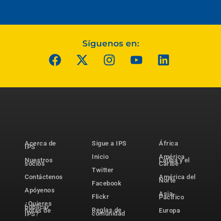
Síguenos en:
Acerca de
Sigue a IPS
África
IPS
Inicio
América
Nuestros
Latina y el
socios
Caribe
Twitter
Contáctenos
América del
Norte
Facebook
Apóyenos
Asia-
Flickr
Pacífico
¿Quieres
publicar
Reglas de
notas de
Europa
comunidad
IPS?