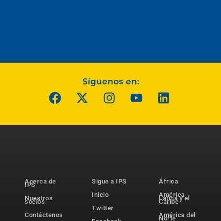
Síguenos en:
Acerca de
Sigue a IPS
África
IPS
Inicio
América
Nuestros
Latina y el
socios
Caribe
Twitter
Contáctenos
América del
Norte