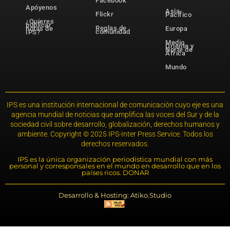
Facebook
Apóyenos
Asia-
Flickr
Pacífico
¿Quieres
publicar
Reglas de
notas de
Europa
comunidad
IPS?
Medio
Oriente y
Norte de
África
Mundo
IPS es una institución internacional de comunicación cuyo eje es una
agencia mundial de noticias que amplifica las voces del Sur y de la
sociedad civil sobre desarrollo, globalización, derechos humanos y
ambiente. Copyright © 2025 IPS-Inter Press Service. Todos los
derechos reservados.
IPS es la única organización periodística mundial con más
personal y corresponsales en el mundo en desarrollo que en los
países ricos. DONAR
Desarrollo & Hosting: Atiko.Studio