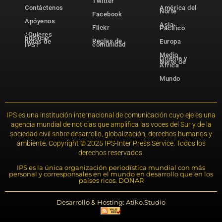
Twitter
Contáctenos
América del
Norte
Facebook
Apóyenos
Asia-
Flickr
Pacífico
¿Quieres
publicar
Reglas de
notas de
Europa
comunidad
IPS?
Medio
Oriente y
Norte de
África
Mundo
IPS es una institución internacional de comunicación cuyo eje es una
agencia mundial de noticias que amplifica las voces del Sur y de la
sociedad civil sobre desarrollo, globalización, derechos humanos y
ambiente. Copyright © 2025 IPS-Inter Press Service. Todos los
derechos reservados.
IPS es la única organización periodística mundial con más
personal y corresponsales en el mundo en desarrollo que en los
países ricos. DONAR
Desarrollo & Hosting: Atiko.Studio