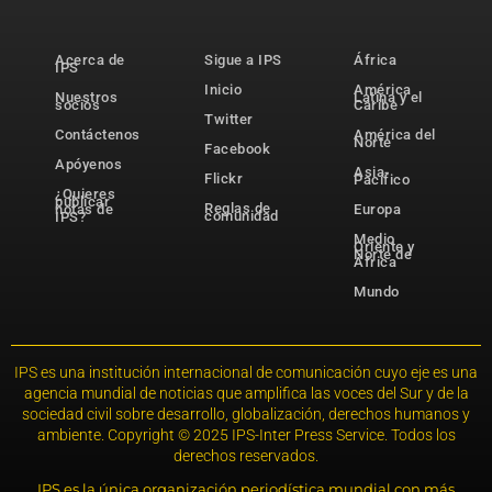
Acerca de
Sigue a IPS
África
IPS
Inicio
América
Nuestros
Latina y el
socios
Caribe
Twitter
Contáctenos
América del
Norte
Facebook
Apóyenos
Asia-
Flickr
Pacífico
¿Quieres
publicar
Reglas de
notas de
Europa
comunidad
IPS?
Medio
Oriente y
Norte de
África
Mundo
IPS es una institución internacional de comunicación cuyo eje es una
agencia mundial de noticias que amplifica las voces del Sur y de la
sociedad civil sobre desarrollo, globalización, derechos humanos y
ambiente. Copyright © 2025 IPS-Inter Press Service. Todos los
derechos reservados.
IPS es la única organización periodística mundial con más