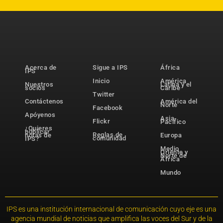
Acerca de
Sigue a IPS
África
IPS
Inicio
América
Nuestros
Latina y el
socios
Caribe
Twitter
Contáctenos
América del
Norte
Facebook
Apóyenos
Asia-
Flickr
Pacífico
¿Quieres
publicar
Reglas de
notas de
Europa
comunidad
IPS?
Medio
Oriente y
Norte de
África
Mundo
IPS es una institución internacional de comunicación cuyo eje es una
agencia mundial de noticias que amplifica las voces del Sur y de la