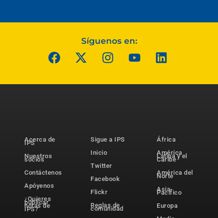
Síguenos en:
Acerca de
Sigue a IPS
África
IPS
Inicio
América
Nuestros
Latina y el
socios
Caribe
Twitter
Contáctenos
América del
Norte
Facebook
Apóyenos
Asia-
Flickr
Pacífico
¿Quieres
publicar
Reglas de
notas de
Europa
comunidad
IPS?