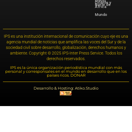
Medio
Oriente y
Norte de
África
Mundo
IPS es una institución internacional de comunicación cuyo eje es una
agencia mundial de noticias que amplifica las voces del Sur y de la
sociedad civil sobre desarrollo, globalización, derechos humanos y
ambiente. Copyright © 2025 IPS-Inter Press Service. Todos los
derechos reservados.
IPS es la única organización periodística mundial con más
personal y corresponsales en el mundo en desarrollo que en los
países ricos. DONAR
Desarrollo & Hosting: Atiko.Studio