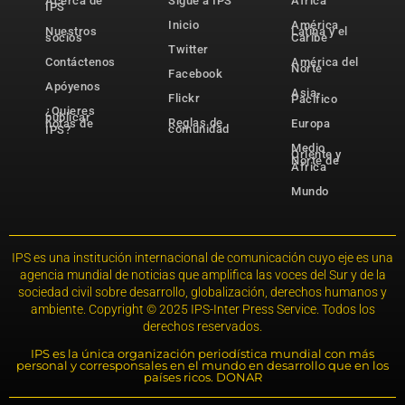
Acerca de
Sigue a IPS
África
IPS
Inicio
América
Nuestros
Latina y el
socios
Caribe
Twitter
Contáctenos
América del
Norte
Facebook
Apóyenos
Asia-
Flickr
Pacífico
¿Quieres
publicar
Reglas de
notas de
Europa
comunidad
IPS?
Medio
Oriente y
Norte de
África
Mundo
IPS es una institución internacional de comunicación cuyo eje es una
agencia mundial de noticias que amplifica las voces del Sur y de la
sociedad civil sobre desarrollo, globalización, derechos humanos y
ambiente. Copyright © 2025 IPS-Inter Press Service. Todos los
derechos reservados.
IPS es la única organización periodística mundial con más
personal y corresponsales en el mundo en desarrollo que en los
países ricos. DONAR