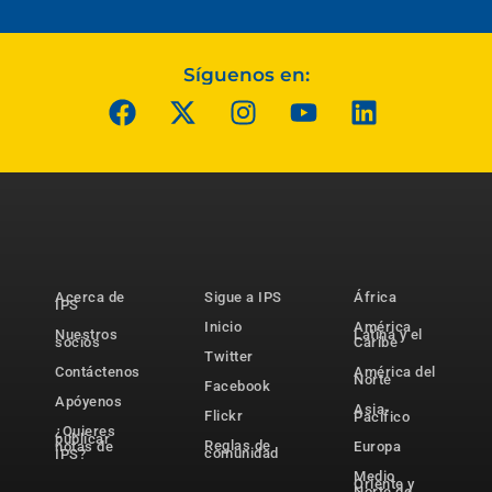
Síguenos en:
Acerca de
Sigue a IPS
África
IPS
Inicio
América
Nuestros
Latina y el
socios
Caribe
Twitter
Contáctenos
América del
Norte
Facebook
Apóyenos
Asia-
Flickr
Pacífico
¿Quieres
publicar
Reglas de
notas de
Europa
comunidad
IPS?
Medio
Oriente y
Norte de