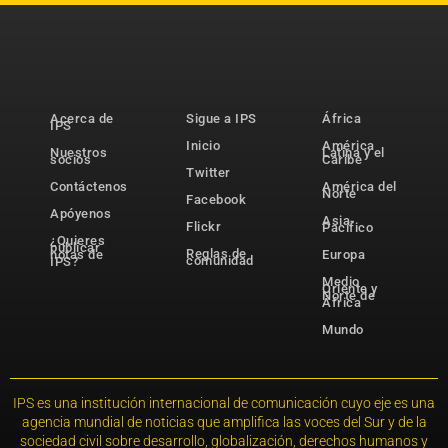
Acerca de
Sigue a IPS
África
IPS
Inicio
América
Nuestros
Latina y el
socios
Caribe
Twitter
Contáctenos
América del
Norte
Facebook
Apóyenos
Asia-
Flickr
Pacífico
¿Quieres
publicar
Reglas de
notas de
Europa
comunidad
IPS?
Medio
Oriente y
Norte de
África
Mundo
IPS es una institución internacional de comunicación cuyo eje es una
agencia mundial de noticias que amplifica las voces del Sur y de la
sociedad civil sobre desarrollo, globalización, derechos humanos y