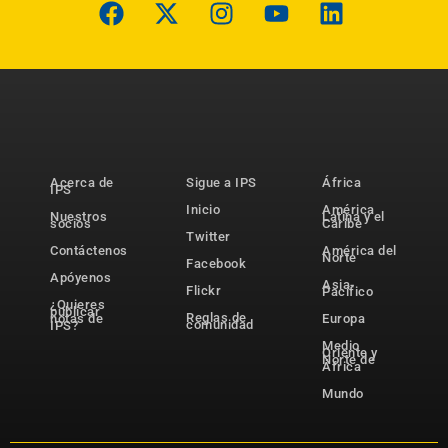
Acerca de
Sigue a IPS
África
IPS
Inicio
América
Nuestros
Latina y el
socios
Caribe
Twitter
Contáctenos
América del
Norte
Facebook
Apóyenos
Asia-
Flickr
Pacífico
¿Quieres
publicar
Reglas de
notas de
Europa
comunidad
IPS?
Medio
Oriente y
Norte de
África
Mundo