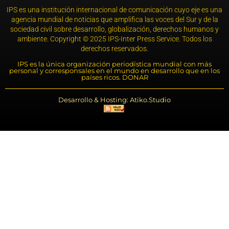
IPS es una institución internacional de comunicación cuyo eje es una
agencia mundial de noticias que amplifica las voces del Sur y de la
sociedad civil sobre desarrollo, globalización, derechos humanos y
ambiente. Copyright © 2025 IPS-Inter Press Service. Todos los
derechos reservados.
IPS es la única organización periodística mundial con más
personal y corresponsales en el mundo en desarrollo que en los
países ricos. DONAR
Desarrollo & Hosting: Atiko.Studio