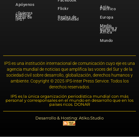
Facebook
Apóyenos
Asia-
Flickr
Pacífico
¿Quieres
publicar
Reglas de
notas de
Europa
comunidad
IPS?
Medio
Oriente y
Norte de
África
Mundo
IPS es una institución internacional de comunicación cuyo eje es una
agencia mundial de noticias que amplifica las voces del Sur y de la
sociedad civil sobre desarrollo, globalización, derechos humanos y
ambiente. Copyright © 2025 IPS-Inter Press Service. Todos los
derechos reservados.
IPS es la única organización periodística mundial con más
personal y corresponsales en el mundo en desarrollo que en los
países ricos. DONAR
Desarrollo & Hosting: Atiko.Studio