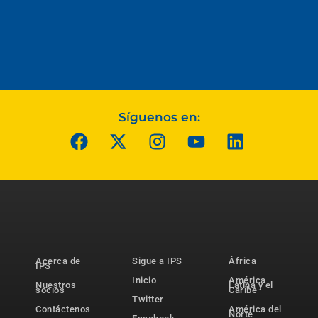
Síguenos en:
Acerca de
Sigue a IPS
África
IPS
Inicio
América
Nuestros
Latina y el
socios
Caribe
Twitter
Contáctenos
América del
Norte