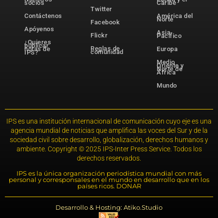
socios
Caribe
Twitter
Contáctenos
América del
Norte
Facebook
Apóyenos
Asia-
Flickr
Pacífico
¿Quieres
publicar
Reglas de
notas de
Europa
comunidad
IPS?
Medio
Oriente y
Norte de
África
Mundo
IPS es una institución internacional de comunicación cuyo eje es una
agencia mundial de noticias que amplifica las voces del Sur y de la
sociedad civil sobre desarrollo, globalización, derechos humanos y
ambiente. Copyright © 2025 IPS-Inter Press Service. Todos los
derechos reservados.
IPS es la única organización periodística mundial con más
personal y corresponsales en el mundo en desarrollo que en los
países ricos. DONAR
Desarrollo & Hosting: Atiko.Studio