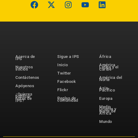
Acerca de
Sigue a IPS
África
IPS
Inicio
América
Nuestros
Latina y el
socios
Caribe
Twitter
Contáctenos
América del
Norte
Facebook
Apóyenos
Asia-
Flickr
Pacífico
¿Quieres
publicar
Reglas de
notas de
Europa
comunidad
IPS?
Medio
Oriente y
Norte de
África
Mundo