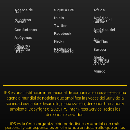
Acerca de
Sigue a IPS
África
IPS
Inicio
América
Nuestros
Latina y el
socios
Caribe
Twitter
Contáctenos
América del
Norte
Facebook
Apóyenos
Asia-
Flickr
Pacífico
¿Quieres
publicar
Reglas de
notas de
Europa
comunidad
IPS?
Medio
Oriente y
Norte de
África
Mundo
IPS es una institución internacional de comunicación cuyo eje es una
agencia mundial de noticias que amplifica las voces del Sur y de la
sociedad civil sobre desarrollo, globalización, derechos humanos y
ambiente. Copyright © 2025 IPS-Inter Press Service. Todos los
derechos reservados.
IPS es la única organización periodística mundial con más
personal y corresponsales en el mundo en desarrollo que en los