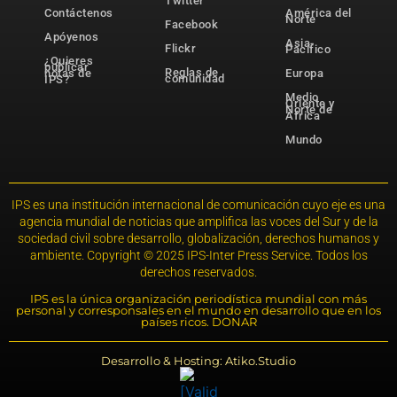
Twitter
Contáctenos
América del
Norte
Facebook
Apóyenos
Asia-
Flickr
Pacífico
¿Quieres
publicar
Reglas de
notas de
Europa
comunidad
IPS?
Medio
Oriente y
Norte de
África
Mundo
IPS es una institución internacional de comunicación cuyo eje es una
agencia mundial de noticias que amplifica las voces del Sur y de la
sociedad civil sobre desarrollo, globalización, derechos humanos y
ambiente. Copyright © 2025 IPS-Inter Press Service. Todos los
derechos reservados.
IPS es la única organización periodística mundial con más
personal y corresponsales en el mundo en desarrollo que en los
países ricos. DONAR
Desarrollo & Hosting: Atiko.Studio