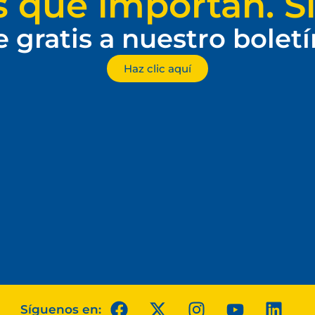
s que importan. Si
e gratis a nuestro bolet
Haz clic aquí
Síguenos en: