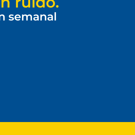
n ruido.
ín semanal