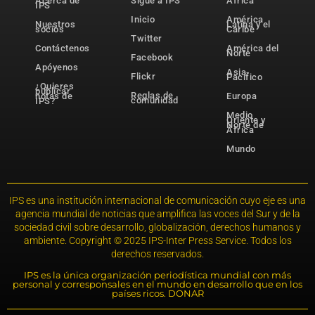
Acerca de
Sigue a IPS
África
IPS
Inicio
América
Nuestros
Latina y el
socios
Caribe
Twitter
Contáctenos
América del
Norte
Facebook
Apóyenos
Asia-
Flickr
Pacífico
¿Quieres
publicar
Reglas de
notas de
Europa
comunidad
IPS?
Medio
Oriente y
Norte de
África
Mundo
IPS es una institución internacional de comunicación cuyo eje es una
agencia mundial de noticias que amplifica las voces del Sur y de la
sociedad civil sobre desarrollo, globalización, derechos humanos y
ambiente. Copyright © 2025 IPS-Inter Press Service. Todos los
derechos reservados.
IPS es la única organización periodística mundial con más
personal y corresponsales en el mundo en desarrollo que en los
países ricos. DONAR