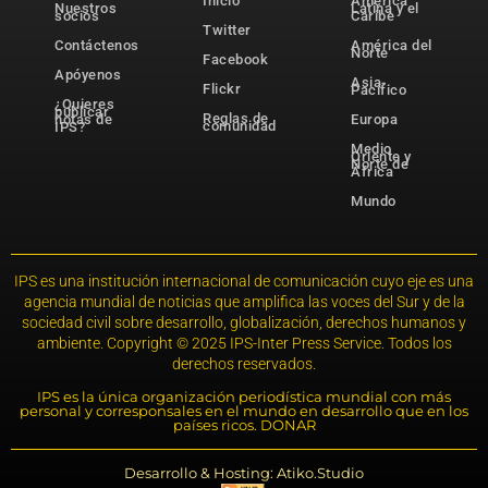
Inicio
América
Nuestros
Latina y el
socios
Caribe
Twitter
Contáctenos
América del
Norte
Facebook
Apóyenos
Asia-
Flickr
Pacífico
¿Quieres
publicar
Reglas de
notas de
Europa
comunidad
IPS?
Medio
Oriente y
Norte de
África
Mundo
IPS es una institución internacional de comunicación cuyo eje es una
agencia mundial de noticias que amplifica las voces del Sur y de la
sociedad civil sobre desarrollo, globalización, derechos humanos y
ambiente. Copyright © 2025 IPS-Inter Press Service. Todos los
derechos reservados.
IPS es la única organización periodística mundial con más
personal y corresponsales en el mundo en desarrollo que en los
países ricos. DONAR
Desarrollo & Hosting: Atiko.Studio