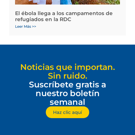
El ébola llega a los campamentos de
refugiados en la RDC
Leer Más >>
Noticias que importan.
Sin ruido.
Suscríbete gratis a
nuestro boletín
semanal
Haz clic aquí