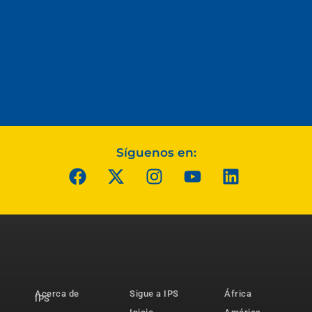
Síguenos en:
Acerca de
Sigue a IPS
África
IPS