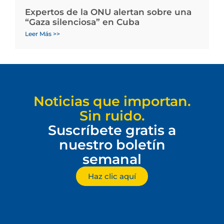
Expertos de la ONU alertan sobre una
“Gaza silenciosa” en Cuba
Leer Más >>
Noticias que importan.
Sin ruido.
Suscríbete gratis a
nuestro boletín
semanal
Haz clic aquí