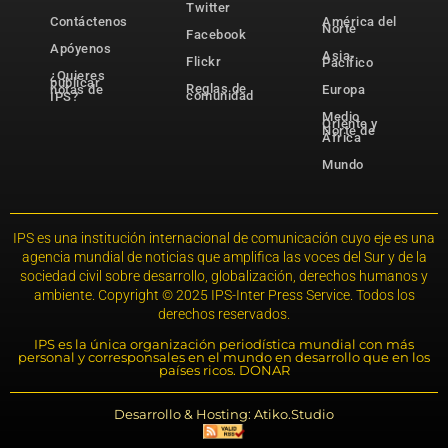
Twitter
Contáctenos
América del
Norte
Facebook
Apóyenos
Asia-
Flickr
Pacífico
¿Quieres
publicar
Reglas de
notas de
Europa
comunidad
IPS?
Medio
Oriente y
Norte de
África
Mundo
IPS es una institución internacional de comunicación cuyo eje es una
agencia mundial de noticias que amplifica las voces del Sur y de la
sociedad civil sobre desarrollo, globalización, derechos humanos y
ambiente. Copyright © 2025 IPS-Inter Press Service. Todos los
derechos reservados.
IPS es la única organización periodística mundial con más
personal y corresponsales en el mundo en desarrollo que en los
países ricos. DONAR
Desarrollo & Hosting: Atiko.Studio